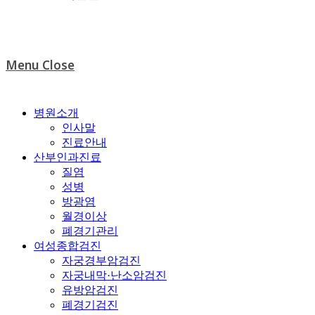
Menu
Close
병원소개
인사말
진료안내
산부인과진료
질염
성병
방광염
월경이상
폐경기관리
여성종합검진
자궁경부암검진
자궁내막·난소암검진
유방암검진
폐경기검진