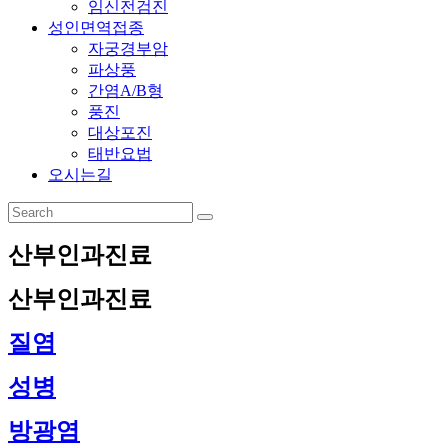
임신전검진
성인면역접종
자궁경부암
파상풍
간염A/B형
풍진
대상포진
태반요법
오시는길
산부인과진료
산부인과진료
질염
성병
방광염