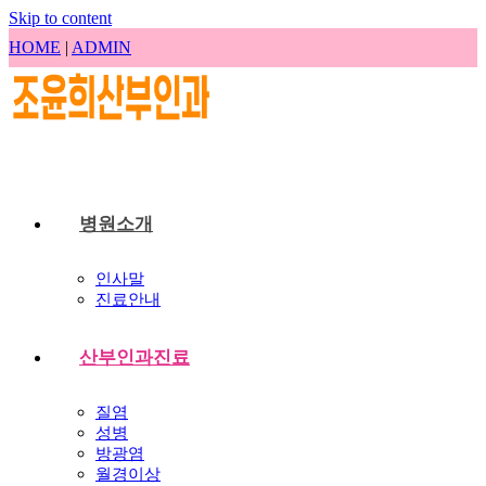
Skip to content
HOME
|
ADMIN
병원소개
인사말
진료안내
산부인과진료
질염
성병
방광염
월경이상