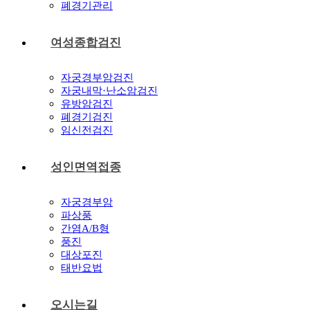
폐경기관리
여성종합검진
자궁경부암검진
자궁내막·난소암검진
유방암검진
폐경기검진
임신전검진
성인면역접종
자궁경부암
파상풍
간염A/B형
풍진
대상포진
태반요법
오시는길