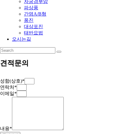
자궁경부암
파상풍
간염A/B형
풍진
대상포진
태반요법
오시는길
견적문의
성함(상호)*
연락처*
이메일*
내용*