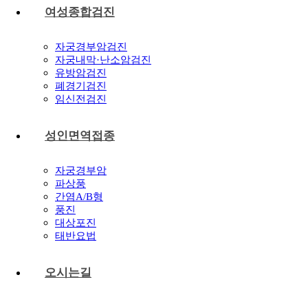
여성종합검진
자궁경부암검진
자궁내막·난소암검진
유방암검진
폐경기검진
임신전검진
성인면역접종
자궁경부암
파상풍
간염A/B형
풍진
대상포진
태반요법
오시는길