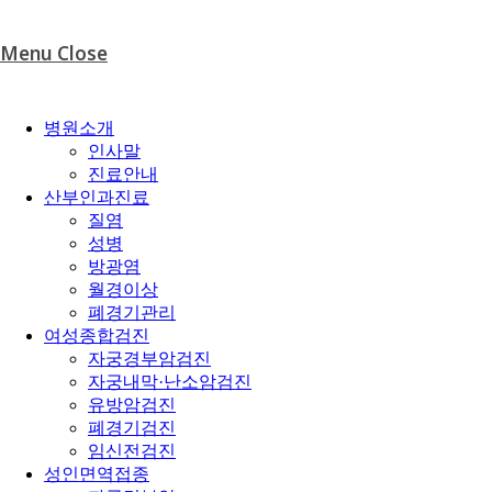
Menu
Close
병원소개
인사말
진료안내
산부인과진료
질염
성병
방광염
월경이상
폐경기관리
여성종합검진
자궁경부암검진
자궁내막·난소암검진
유방암검진
폐경기검진
임신전검진
성인면역접종