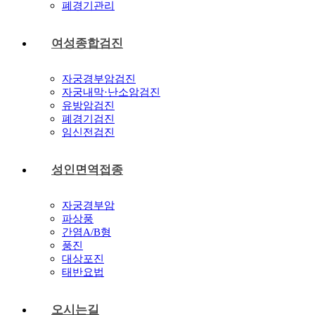
폐경기관리
여성종합검진
자궁경부암검진
자궁내막·난소암검진
유방암검진
폐경기검진
임신전검진
성인면역접종
자궁경부암
파상풍
간염A/B형
풍진
대상포진
태반요법
오시는길