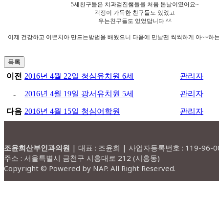
5세친구들은 치과검진쌤들을 처음 본날이였어요~
걱정이 가득한 친구들도 있었고
우는친구들도 있었답니다 ^^
이제 건강하고 이쁜치아 만드는방법을 배웠으니 다음에 만날땐 씩씩하게 아~~하는
목록
이전
2016년 4월 22일 청심유치원 6세
관리자
2016년 4월 19일 광서유치원 5세
관리자
-
다음
2016년 4월 15일 청심어학원
관리자
조윤희산부인과의원
| 대표 : 조윤희 | 사업자등록번호 : 119-96-0026
주소 : 서울특별시 금천구 시흥대로 212 (시흥동)
Copyright © Powered by NAP. All Right Reserved.