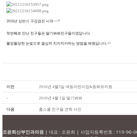
2016년 상반기 구강검진 시작~~!!
첫번째로 만난 친구들은 딸기봐봐친구들이였답니다.
똘망똘망한 눈빛으로 열심히 치카치카하는 방법을 배웠답니다.^^
이전
2016년 4월5일 색동어린이집&동화유치원
-
2016년 4월 1일 딸기봐봐
다음
홉스쿨 친구들 견학 사진
조윤희산부인과의원
| 대표 : 조윤희 | 사업자등록번호 : 119-96-0026