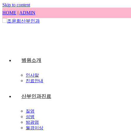
Skip to content
HOME
|
ADMIN
병원소개
인사말
진료안내
산부인과진료
질염
성병
방광염
월경이상