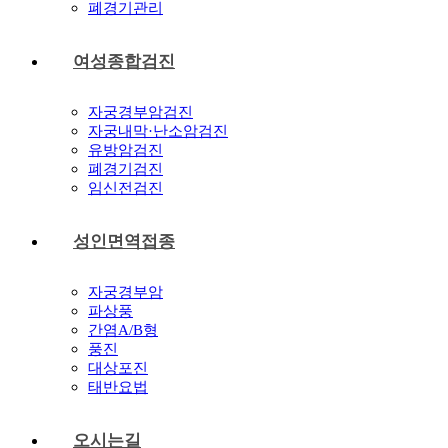
폐경기관리
여성종합검진
자궁경부암검진
자궁내막·난소암검진
유방암검진
폐경기검진
임신전검진
성인면역접종
자궁경부암
파상풍
간염A/B형
풍진
대상포진
태반요법
오시는길