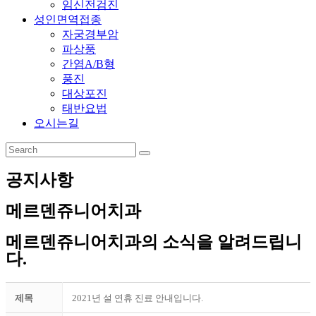
임신전검진
성인면역접종
자궁경부암
파상풍
간염A/B형
풍진
대상포진
태반요법
오시는길
공지사항
메르덴쥬니어치과
메르덴쥬니어치과의 소식을 알려드립니
다.
제목
2021년 설 연휴 진료 안내입니다.