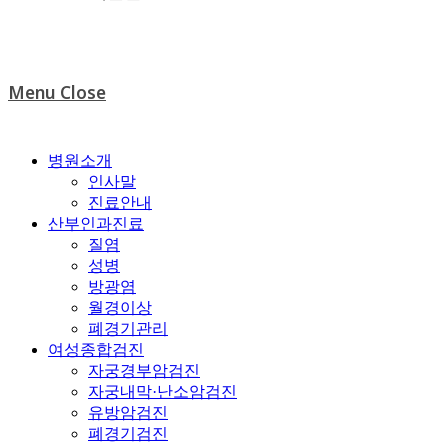
Menu
Close
병원소개
인사말
진료안내
산부인과진료
질염
성병
방광염
월경이상
폐경기관리
여성종합검진
자궁경부암검진
자궁내막·난소암검진
유방암검진
폐경기검진