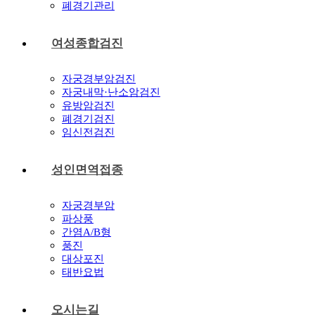
폐경기관리
여성종합검진
자궁경부암검진
자궁내막·난소암검진
유방암검진
폐경기검진
임신전검진
성인면역접종
자궁경부암
파상풍
간염A/B형
풍진
대상포진
태반요법
오시는길