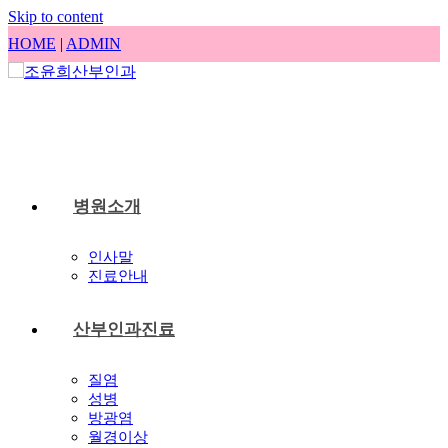
Skip to content
HOME
|
ADMIN
병원소개
인사말
진료안내
산부인과진료
질염
성병
방광염
월경이상